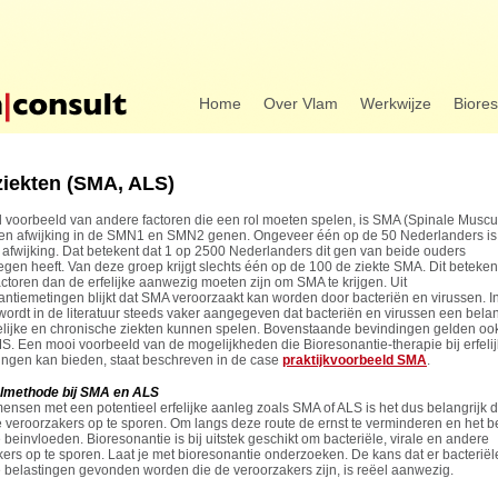
Home
Over Vlam
Werkwijze
Biore
ziekten (SMA, ALS)
 voorbeeld van andere factoren die een rol moeten spelen, is SMA (Spinale Muscu
 een afwijking in de SMN1 en SMN2 genen. Ongeveer één op de 50 Nederlanders is
afwijking. Dat betekent dat 1 op 2500 Nederlanders dit gen van beide ouders
en heeft. Van deze groep krijgt slechts één op de 100 de ziekte SMA. Dit betekent
ctoren dan de erfelijke aanwezig moeten zijn om SMA te krijgen. Uit
ntiemetingen blijkt dat SMA veroorzaakt kan worden door bacteriën en virussen. In 
ordt in de literatuur steeds vaker aangegeven dat bacteriën en virussen een belan
rfelijke en chronische ziekten kunnen spelen. Bovenstaande bevindingen gelden oo
. Een mooi voorbeeld van de mogelijkheden die Bioresonantie-therapie bij erfeli
ngen kan bieden, staat beschreven in de case
praktijkvoorbeeld SMA
.
lmethode bij SMA en ALS
 mensen met een potentieel erfelijke aanleg zoals SMA of ALS is het dus belangrijk 
 veroorzakers op te sporen. Om langs deze route de ernst te verminderen en het b
te beinvloeden. Bioresonantie is bij uitstek geschikt om bacteriële, virale en andere
ers op te sporen. Laat je met bioresonantie onderzoeken. De kans dat er bacteriële
 belastingen gevonden worden die de veroorzakers zijn, is reëel aanwezig.