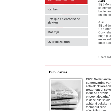
SMA
Bij SMA i
spierverl
Kanker
bacteriën
patiënte
Erfelijke en chronische
ALS
ziekten
Bij pati
Uit biore
Moe zijn
Corynebac
hoge glut
en waardo
Overige ziekten
deze bac
Uiteraar
OPS: Nederlands
samenvatting va
artikel: “Bioreso
treatment of solv
induced chronic
encephalopathy.”
In deze pilotstudie 
achteraf gekeken 
therapeutische
effectiviteit van