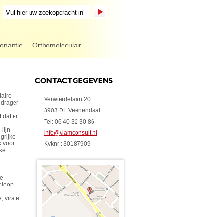
sonantie
Orthomoleculair
laire
Verwierdelaan 20
 drager
3903 DL Veenendaal
 dat er
Tel: 06 40 32 30 86
lijn
info@vlamconsult.nl
grijke
k voor
Kvknr : 30187909
jke
de
eloop
, virale