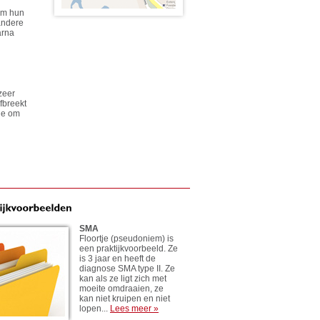
 om hun
andere
arna
zeer
fbreekt
nde om
SMA
Floortje (pseudoniem) is
een praktijkvoorbeeld. Ze
is 3 jaar en heeft de
diagnose SMA type II. Ze
kan als ze ligt zich met
moeite omdraaien, ze
kan niet kruipen en niet
lopen...
Lees meer »