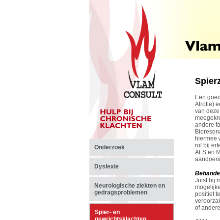
Spier
Een goed
Atrofie)
van deze 
meegekreg
andere fa
Bioresona
hiermee w
rol bij e
Onderzoek
ALS en MS
aandoeni
Dyslexie
Behande
Juist bij
Neurologische ziekten en
mogelijke
gedragsproblemen
positief 
veroorzak
of andere
Spier- en
gewrichtsklachten