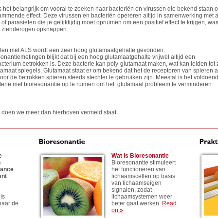
s het belangrijk om vooral te zoeken naar bacteriën en virussen die bekend staan
ammende effect. Deze virussen en bacteriën opereren altijd in samenwerking met 
 of parasieten die je gelijktijdig moet opruimen om een positief effect te krijgen, wa
n zienderogen opknappen.
ënten met ALS wordt een zeer hoog glutamaatgehalte gevonden.
sonantiemetingen blijkt dat bij een hoog glutamaatgehalte vrijwel altijd een
terium betrokken is. Deze bacterie kan poly-glutamaat maken, wat kan leiden tot 
amaat spiegels. Glutamaat staat er om bekend dat het de receptoren van spieren a
or de betrokken spieren steeds slechter te gebruiken zijn. Meestal is het voldoe
terie met bioresonantie op te ruimen om het glutamaat probleem te verminderen.
d doen we meer dan hierboven vermeld staat.
e
Wat is Bioresonantie
n
Bioresonantie stimuleert
nance
het functioneren van
ent
lichaamscellen op basis
van lichaamseigen
signalen, zodat
is
lichaamsystemen weer
naar de
beter gaat werken.
Read
on »