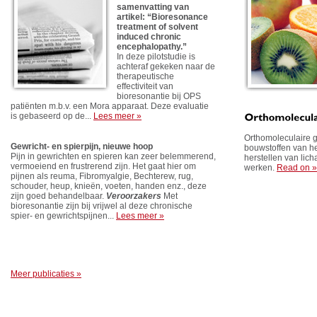
samenvatting van
artikel: “Bioresonance
treatment of solvent
induced chronic
encephalopathy.”
In deze pilotstudie is
achteraf gekeken naar de
therapeutische
effectiviteit van
bioresonantie bij OPS
patiënten m.b.v. een Mora apparaat. Deze evaluatie
is gebaseerd op de...
Lees meer »
Orthomoleculaire g
Gewricht- en spierpijn, nieuwe hoop
bouwstoffen van he
Pijn in gewrichten en spieren kan zeer belemmerend,
herstellen van lic
vermoeiend en frustrerend zijn. Het gaat hier om
werken.
Read on »
pijnen als reuma, Fibromyalgie, Bechterew, rug,
schouder, heup, knieën, voeten, handen enz., deze
zijn goed behandelbaar.
Veroorzakers
Met
bioresonantie zijn bij vrijwel al deze chronische
spier- en gewrichtspijnen...
Lees meer »
Meer publicaties »