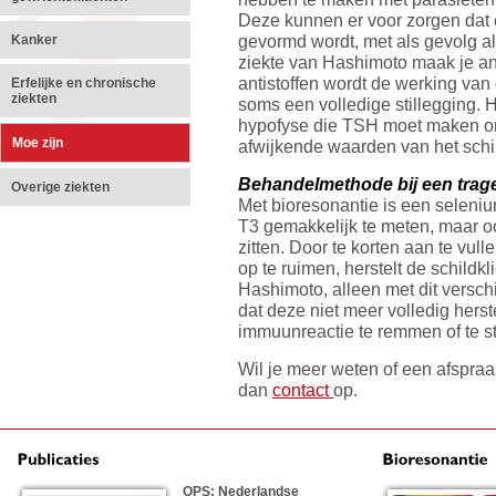
Deze kunnen er voor zorgen dat e
gevormd wordt, met als gevolg al
Kanker
ziekte van Hashimoto maak je ant
antistoffen wordt de werking van 
Erfelijke en chronische
ziekten
soms een volledige stillegging. H
hypofyse die TSH moet maken on
Moe zijn
afwijkende waarden van het sch
Behandelmethode bij een trage
Overige ziekten
Met bioresonantie is een seleni
T3 gemakkelijk te meten, maar oo
zitten. Door te korten aan te vull
op te ruimen, herstelt de schildkl
Hashimoto, alleen met dit verschi
dat deze niet meer volledig herst
immuunreactie te remmen of te s
Wil je meer weten of een afspr
dan
contact
op.
OPS: Nederlandse