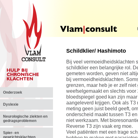
Schildklier/ Hashimoto
Bij veel vermoeidheidsklachten s
schildklier een belangrijke rol. 
gemeten worden, geven niet altij
bij vermoeidheidsklachten. Soms
grenzen, maar heb je er zelf nie
weefselgemaakt en slechts voor 2
Onderzoek
bloedspiegel goed kan zijn maar
aangeleverd krjjgen. Ook als T3 n
Dyslexie
meting geen juist beeld geeft, 
onderscheid maakt tussen T3 en R
Neurologische ziekten en
niet werkzaam. Met bioresonantie
gedragsproblemen
Reverse T3 zijn vaak erg moe.
Veel patiënten met een trage sch
Spier- en
gewrichtsklachten
hebben te maken met parasieten i